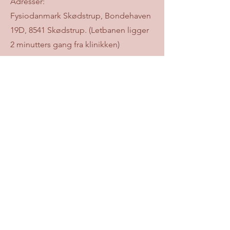
Adresser:
Fysiodanmark Skødstrup, Bondehaven
19D, 8541 Skødstrup. (Letbanen ligger
2 minutters gang fra klinikken)
&
Protreatment Trøjborg, Niels Juels
Gade 82B, 8200 Aarhus N.
Bor du ikke i nærheden tilbyder jeg
også onlin
e forløb.
Kontakt mig på:
Mail:
madgladdiaetist@gmail.com
Telefon: 50410435