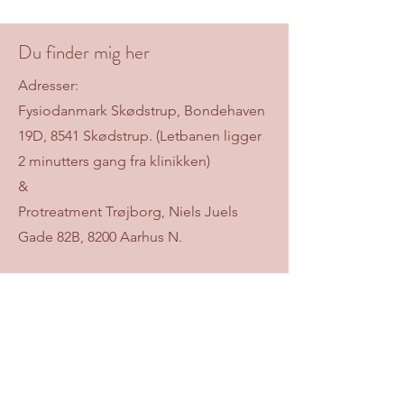
Du finder mig her
Adresser:
Fysiodanmark Skødstrup, Bondehaven
19D, 8541 Skødstrup. (Letbanen ligger
2 minutters gang fra klinikken)
&
Protreatment Trøjborg, Niels Juels
Gade 82B, 8200 Aarhus N.
Bor du ikke i nærheden tilbyder jeg
også onlin
e forløb.
Kontakt mig på:
Mail:
madgladdiaetist@gmail.com